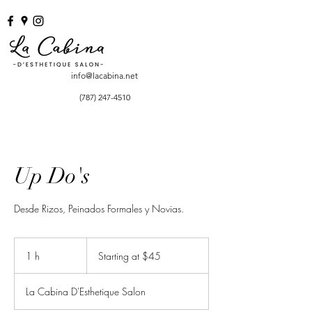
info@lacabina.net
(787) 247-4510
Up Do's
Desde Rizos, Peinados Formales y Novias.
Starting
at
1 h
1
Starting at $45
$45
La Cabina D'Esthetique Salon