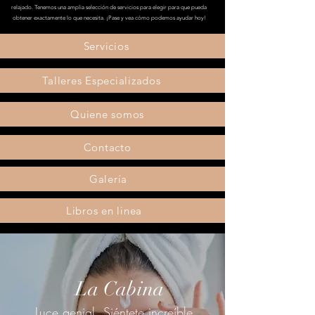
relajado. Tenemos una amplia selección de servicios para elegir para que pueda
obtener exactamente lo que necesita. ¡Pase y vea cómo podemos ayudar hoy!
Servicios
Talleres Especializados
Quiene somos
Contacto
Galería
Libros en linea
La Cabina
Luce genial. Siéntete increíble.