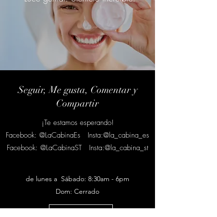
Seguir, Me gusta, Comentar y
Compartir
¡Te estamos esperando!
Facebook: @LaCabinaEs Insta:@la_cabina_es
Facebook: @LaCabinaST Insta:@la_cabina_st
de lunes a
Sábado: 8:30am - 6pm
Dom: Cerrado
Ponerse en contacto