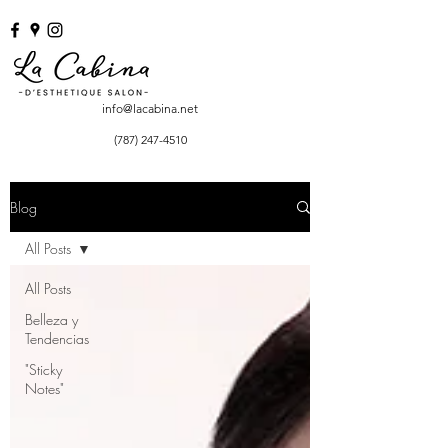
info@lacabina.net
(787) 247-4510
Blog
All Posts
All Posts
Belleza y
Tendencias
"Sticky
Notes"